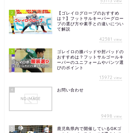
53113
view
2
【ゴレイログローブのおすすめ
は？】フットサルキーパーグロー
ブの選び方や素手との違いについ
て解説
42381
view
3
ゴレイロの膝パッドや肘パッドの
おすすめは？フットサルゴールキ
ーパーのユニフォームやパンツ選
びのポイント
13972
view
4
お問い合わせ
9498
view
5
鹿児島県内で開催しているGKゴ