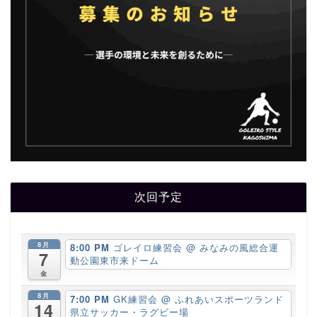
次回予定
8月
8:00 PM
ゴレイロ練習会
@ みなみの風総合運
7
動公園東市来ドーム
金
8月
7:00 PM
GK練習会
@ ふれあいスポーツランド
14
県立サッカー・ラグビー場