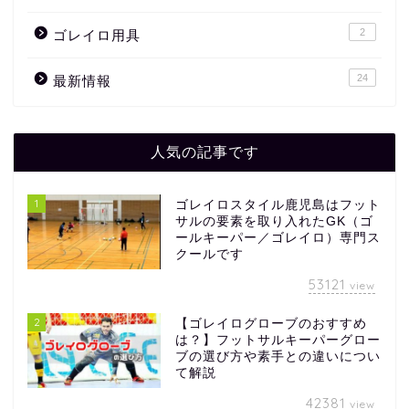
2
ゴレイロ用具
24
最新情報
人気の記事です
1
ゴレイロスタイル鹿児島はフット
サルの要素を取り入れたGK（ゴ
ールキーパー／ゴレイロ）専門ス
クールです
53121
view
2
【ゴレイログローブのおすすめ
は？】フットサルキーパーグロー
ブの選び方や素手との違いについ
て解説
42381
view