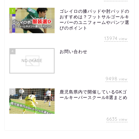
3
ゴレイロの膝パッドや肘パッドの
おすすめは？フットサルゴールキ
ーパーのユニフォームやパンツ選
びのポイント
13974
view
4
お問い合わせ
9498
view
5
鹿児島県内で開催しているGKゴ
ールキーパースクール8選まとめ
6635
view